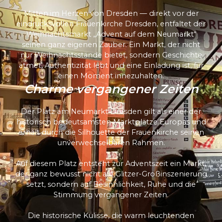
Mitten im Herzen von Dresden — direkt vor der
eindrucksvollen Frauenkirche Dresden, entfaltet der
Weihnachtsmarkt „Advent auf dem Neumarkt“
seinen ganz eigenen Zauber. Ein Markt, der nicht
nur Weihnachtsstände bietet, sondern Geschichte
atmet, Authentizität lebt und eine Einladung ist, für
einen Moment innezuhalten.
Charme vergangener Zeiten
Der Platz am Neumarkt Dresden gilt als einer der
historisch bedeutsamsten Marktplätze Europas und
erhält durch die Silhouette der Frauenkirche seinen
unverwechselbaren Rahmen.
Auf diesem Platz entsteht zur Adventszeit ein Markt,
der ganz bewusst nicht auf Glitzer-Großinszenierung
setzt, sondern auf Besinnlichkeit, Ruhe und die
Stimmung vergangener Zeiten.
Die historische Kulisse, die warm leuchtenden