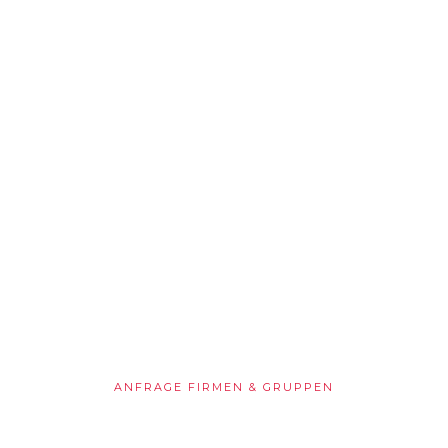
Punsch Manufaktur Dresden
Entdecken Sie unseren
Original Dresdner
Punsch
Genießen Sie handgemachte
Punschvariationen in einer
einzigartigen Atmosphäre, direkt
vor der Frauenkirche in Dresden.
ANFRAGE FIRMEN & GRUPPEN