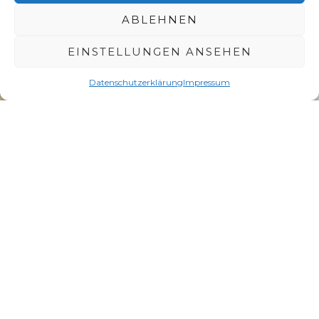
diesen Inhalt zu aktivieren
ABLEHNEN
EINSTELLUNGEN ANSEHEN
Datenschutzerklärung
Impressum
Erreichbarkeit:
Die Haltestellen „Altmarkt“ (Tram 1,2,4,12) und
„Pirnaischer Platz“ (Tram 3,6,7 und Bus 75) sind
fußläufig erreichbar.
Einzigartige Punschkreationen
Die Punsch Manufaktur Dresden ist bekannt für
ihre handgemachten Punschvariationen, die seit